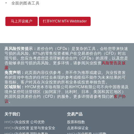
全面的图表工具
马上开设账户
打开HYCM MT4 Webtrader
高风险投资提示：
差价合约（CFDs）是复杂的工具，会给您带来快速
亏损的高风险。67%的零售投资者账户在交易差价合约（CFD）时出
现亏损。您应当考虑您是否理解差价合约（CFDs）的原理，以及您是
否能够承担亏损的高风险。更多详情，请参阅兴业投资
风险警告及披
露
。
免责声明：
此页面内容仅供参考，并不作为推荐或建议。兴业投资发
布的宣传中包含的任何过去表现的参考或模拟不能作为未来结果的可
靠指标。客户对其在兴业投资的所有业务或投资单独负责。
区域限制：
HYCM资本市场有限公司和HYCM有限公司不向中国香港及
境外某些司法管辖区（如阿富汗、比利时、日本、美国和其它地区）
的居民提供差价合约（CFD）的服务。更多详情请参考我们的
客户协
议
。
关于我们
交易产品
HYCM兴业投资 公司优势
股票和指数
HYCM兴业投资 监管与资金安全
点差和保证金