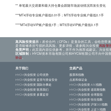
** 单笔最大交易量和最大持仓量会跟随市场波动情况而发生变化
***MT4浮动专业账户最低0.01手；MT5浮动专业账户最低0.1手
****MT4浮动VIP账户最低1手；MT5浮动VIP账户最低0.1手
高风险投资提示：
差价合约（CFDs）是复杂的工具，会给您带
是否能够承担亏损的高风险。更多详情，请参阅兴业投资
风险警
免责声明：
此页面内容仅供参考，并不作为推荐或建议。兴业投
区域限制：
HYCM资本市场有限公司和HYCM有限公司不向中
协议
。
关于我们
交易产品
HYCM兴业投资 公司优势
股票和指数
HYCM兴业投资 监管与资金安全
点差和保证金
HYCM兴业投资 国际办事处
HYCM兴业投资 A50指数
HYCM兴业投资 联系我们
HYCM兴业投资 道琼斯指数
HYCM兴业投资 多重监管
HYCM兴业投资 全球股指
HYCM兴业投资 恒生指数
HYCM兴业投资 沪深300指数
HYCM兴业投资 上证50指数