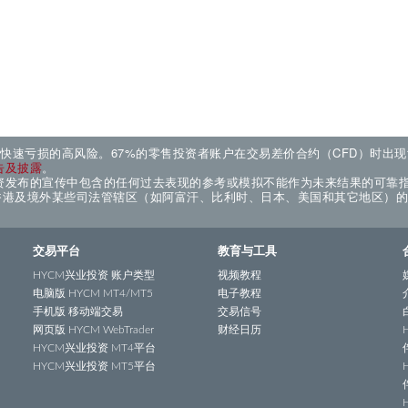
来快速亏损的高风险。67%的零售投资者账户在交易差价合约（CFD）时出
告及披露
。
资发布的宣传中包含的任何过去表现的参考或模拟不能作为未来结果的可靠
国香港及境外某些司法管辖区（如阿富汗、比利时、日本、美国和其它地区）
交易平台
教育与工具
HYCM兴业投资 账户类型
视频教程
电脑版 HYCM MT4/MT5
电子教程
手机版 移动端交易
交易信号
网页版 HYCM WebTrader
财经日历
HYCM兴业投资 MT4平台
HYCM兴业投资 MT5平台