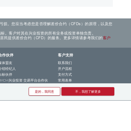
现亏损。您应当考虑您是否理解差价合约（CFDs）的原理，以及您
指标。客户对其在兴业投资的所有业务或投资单独负责。
的居民提供差价合约（CFD）的服务。更多详情请参考我们的
客户
合作伙伴
客户支持
媒体盟友
联系我们
介绍经纪人
开户流程
白标伙伴
支付方式
HYCM兴业投资 交易平台合作伙
常用表单
伴
2022年2-3月活动
是的，我同意
不，我想了解更多
HYCM兴业投资 MT4平台合作伙
2022年5-6月活动
伴
通知
HYCM兴业投资 MT5平台合作伙
期货到期通知
伴
常见问答
风险警告及披露