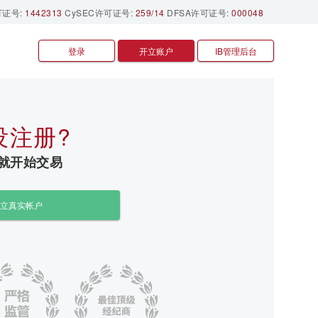
可证号:
1442313
CySEC许可证号:
259/14
DFSA许可证号:
000048
登录
开立账户
IB管理后台
没注册?
就开始交易
立真实帐户