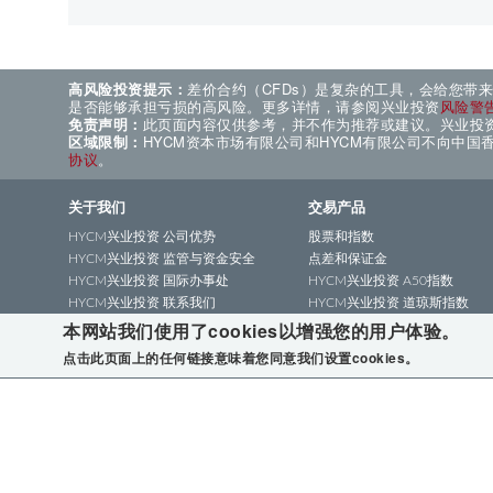
高风险投资提示：
差价合约（CFDs）是复杂的工具，会给您带
是否能够承担亏损的高风险。更多详情，请参阅兴业投资
风险警
免责声明：
此页面内容仅供参考，并不作为推荐或建议。兴业投
区域限制：
HYCM资本市场有限公司和HYCM有限公司不向中
协议
。
关于我们
交易产品
HYCM兴业投资 公司优势
股票和指数
HYCM兴业投资 监管与资金安全
点差和保证金
HYCM兴业投资 国际办事处
HYCM兴业投资 A50指数
HYCM兴业投资 联系我们
HYCM兴业投资 道琼斯指数
本网站我们使用了cookies以增强您的用户体验。
HYCM兴业投资 多重监管
HYCM兴业投资 全球股指
HYCM兴业投资 恒生指数
点击此页面上的任何链接意味着您同意我们设置cookies。
HYCM兴业投资 沪深300指数
HYCM兴业投资 上证50指数