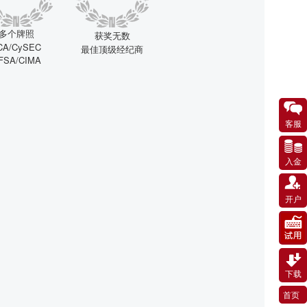
多个牌照
获奖无数
CA/CySEC
最佳顶级经纪商
FSA/CIMA
客服
入金
开户
下载
首页