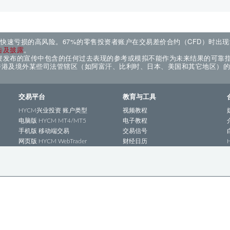
来快速亏损的高风险。67%的零售投资者账户在交易差价合约（CFD）时出
告及披露
。
资发布的宣传中包含的任何过去表现的参考或模拟不能作为未来结果的可靠
国香港及境外某些司法管辖区（如阿富汗、比利时、日本、美国和其它地区）
交易平台
教育与工具
HYCM兴业投资 账户类型
视频教程
电脑版 HYCM MT4/MT5
电子教程
手机版 移动端交易
交易信号
网页版 HYCM WebTrader
财经日历
HYCM兴业投资 MT4平台
HYCM兴业投资 MT5平台