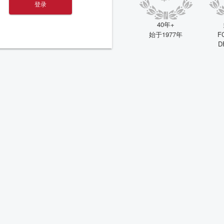
登录
40年+
F
始于1977年
D