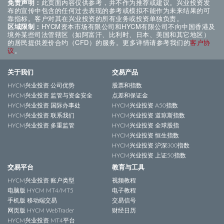
免责声明：
此页面内容仅供参考，并不作为推荐或建议。兴业投资发
布的宣传中包含的任何过去表现的参考或模拟不能作为未来结果的可
靠指标。客户对其在兴业投资的所有业务或投资单独负责。
区域限制：
HYCM资本市场有限公司和HYCM有限公司不向中国香港及
境外某些司法管辖区（如阿富汗、比利时、日本、美国和其它地区）
的居民提供差价合约（CFD）的服务。更多详情请参考我们的
客户协
议
。
关于我们
交易产品
HYCM兴业投资 公司优势
股票和指数
HYCM兴业投资 监管与资金安全
点差和保证金
HYCM兴业投资 国际办事处
HYCM兴业投资 A50指数
HYCM兴业投资 联系我们
HYCM兴业投资 道琼斯指数
HYCM兴业投资 多重监管
HYCM兴业投资 全球股指
HYCM兴业投资 恒生指数
HYCM兴业投资 沪深300指数
HYCM兴业投资 上证50指数
交易平台
教育与工具
HYCM兴业投资 账户类型
视频教程
电脑版 HYCM MT4/MT5
电子教程
手机版 移动端交易
交易信号
网页版 HYCM WebTrader
财经日历
HYCM兴业投资 MT4平台