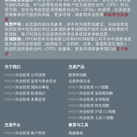
亏损的高风险。67%的零售投资者账户在交易差价合约（CFD）时出
现亏损。您应当考虑您是否理解差价合约（CFDs）的原理，以及您是
否能够承担亏损的高风险。更多详情，请参阅兴业投资
风险警告及披
露
。
免责声明：
此页面内容仅供参考，并不作为推荐或建议。兴业投资发
布的宣传中包含的任何过去表现的参考或模拟不能作为未来结果的可
靠指标。客户对其在兴业投资的所有业务或投资单独负责。
区域限制：
HYCM资本市场有限公司和HYCM有限公司不向中国香港及
境外某些司法管辖区（如阿富汗、比利时、日本、美国和其它地区）
的居民提供差价合约（CFD）的服务。更多详情请参考我们的
客户协
议
。
关于我们
交易产品
HYCM兴业投资 公司优势
股票和指数
HYCM兴业投资 监管与资金安全
点差和保证金
HYCM兴业投资 国际办事处
HYCM兴业投资 A50指数
HYCM兴业投资 联系我们
HYCM兴业投资 道琼斯指数
HYCM兴业投资 多重监管
HYCM兴业投资 全球股指
HYCM兴业投资 恒生指数
HYCM兴业投资 沪深300指数
HYCM兴业投资 上证50指数
交易平台
教育与工具
HYCM兴业投资 账户类型
视频教程