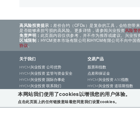
高风险投资提示：
差价合约（CFDs）是复杂的工具，会给您带
是否能够承担亏损的高风险。更多详情，请参阅兴业投资
风险警
免责声明：
此页面内容仅供参考，并不作为推荐或建议。兴业投
区域限制：
HYCM资本市场有限公司和HYCM有限公司不向中
协议
。
关于我们
交易产品
HYCM兴业投资 公司优势
股票和指数
HYCM兴业投资 监管与资金安全
点差和保证金
HYCM兴业投资 国际办事处
HYCM兴业投资 A50指数
HYCM兴业投资 联系我们
HYCM兴业投资 道琼斯指数
本网站我们使用了cookies以增强您的用户体验。
HYCM兴业投资 多重监管
HYCM兴业投资 全球股指
HYCM兴业投资 恒生指数
点击此页面上的任何链接意味着您同意我们设置cookies。
HYCM兴业投资 沪深300指数
HYCM兴业投资 上证50指数