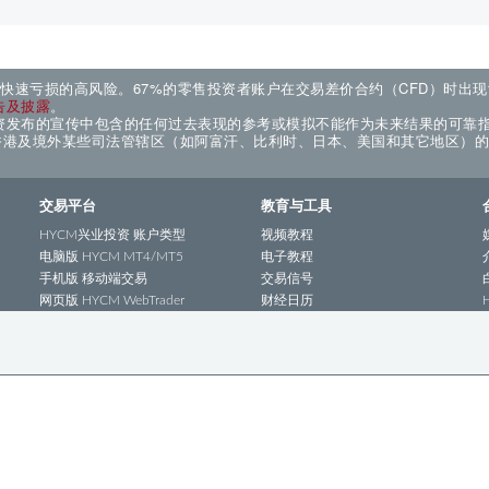
来快速亏损的高风险。67%的零售投资者账户在交易差价合约（CFD）时出
告及披露
。
资发布的宣传中包含的任何过去表现的参考或模拟不能作为未来结果的可靠
国香港及境外某些司法管辖区（如阿富汗、比利时、日本、美国和其它地区）
交易平台
教育与工具
HYCM兴业投资 账户类型
视频教程
电脑版 HYCM MT4/MT5
电子教程
手机版 移动端交易
交易信号
网页版 HYCM WebTrader
财经日历
HYCM兴业投资 MT4平台
HYCM兴业投资 MT5平台