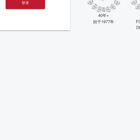
登录
40年+
F
始于1977年
D