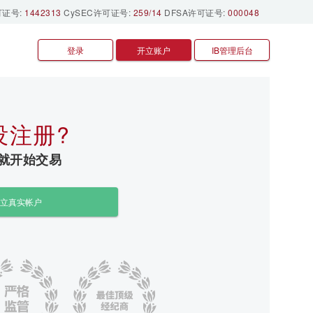
可证号:
1442313
CySEC许可证号:
259/14
DFSA许可证号:
000048
登录
开立账户
IB管理后台
没注册?
就开始交易
立真实帐户