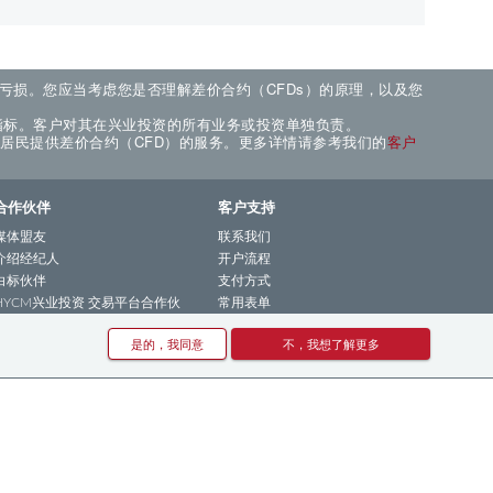
现亏损。您应当考虑您是否理解差价合约（CFDs）的原理，以及您
指标。客户对其在兴业投资的所有业务或投资单独负责。
的居民提供差价合约（CFD）的服务。更多详情请参考我们的
客户
合作伙伴
客户支持
媒体盟友
联系我们
介绍经纪人
开户流程
白标伙伴
支付方式
HYCM兴业投资 交易平台合作伙
常用表单
伴
2022年2-3月活动
是的，我同意
不，我想了解更多
HYCM兴业投资 MT4平台合作伙
2022年5-6月活动
伴
通知
HYCM兴业投资 MT5平台合作伙
期货到期通知
伴
常见问答
风险警告及披露