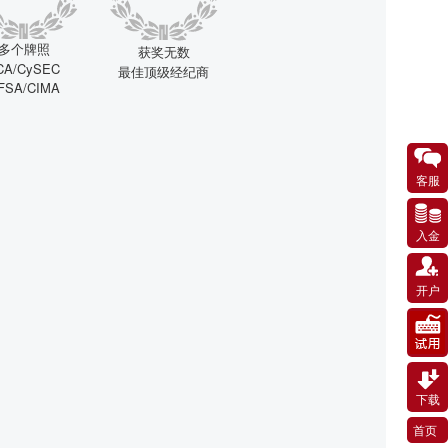
多个牌照
获奖无数
CA/CySEC
最佳顶级经纪商
FSA/CIMA
客服
入金
开户
下载
首页